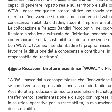
capaci di generare impatto reale sul territorio e sulle 
WOW… nasce con questo intento: offrire uno spazio perma
ricerca e l’innovazione si traducano in contenuti divulgat
conoscenza fruibili da cittadini, studenti, imprese e istitu
La collocazione a Palazzo Bandini Piccolomini, nel cuore
il valore simbolico e culturale dell’iniziativa, ponendo in
contemporanee della sostenibilità e della transizione de
Con WOW…, l’Ateneo intende ribadire la propria missione
favorire la diffusione della conoscenza e contribuire, i
responsabile del territorio”.
Angelo Riccaboni, Direttore Scientifico “WOW…” e Pres
“WOW… nasce dalla consapevolezza che l’innovazione i
se non diventa comprensibile, condivisa e adottabile lun
Accanto alla produzione di risultati scientifici e tecnolog
trasferimento, sperimentazione e dialogo con imprese, co
in soluzioni operative per la tracciabilità, la misurazio
di sostenibilità.