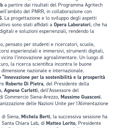
ab
a partire dai risultati del Programma Agritech
 nell’ambito del PNRR, in collaborazione con
S
. La progettazione e lo sviluppo degli aspetti
tivo sono stati affidati a
Opera Laboratori
, che ha
digitali e soluzioni esperienziali, rendendo la
 pensato per studenti e ricercatori, scuole,
corsi esperienziali e immersivi, strumenti digitali,
da vicino l’innovazione agroalimentare. Un luogo di
uro, la ricerca scientifica incontra le buone
a dimensione nazionale e internazionale.
“Innovazione per la sostenibilità e la prosperità
ore
Roberto Di Pietra
, del Presidente della
a,
Agnese Carletti
, dell’Assessore del
 di Commercio Siena-Arezzo,
Massimo Guasconi
.
ganizzazione delle Nazioni Unite per l'Alimentazione
 di Siena,
Michela Berti
, la successiva sessione ha
l Santa Chiara Lab, di
Matteo Lorito
, Presidente