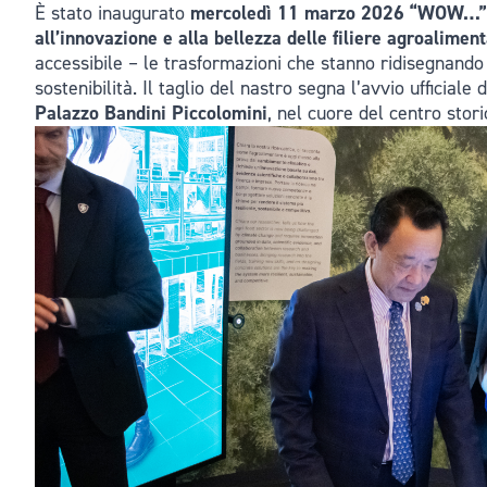
È stato inaugurato
mercoledì 11 marzo 2026 “WOW…”, il
all’innovazione e alla bellezza delle filiere agroaliment
accessibile – le trasformazioni che stanno ridisegnando il
sostenibilità. Il taglio del nastro segna l’avvio ufficiale
Palazzo Bandini Piccolomini
, nel cuore del centro stor