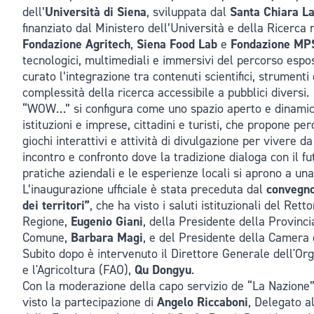
dell’
Università di Siena
, sviluppata dal
Santa Chiara L
finanziato dal Ministero dell’Università e della Ricerca
Fondazione Agritech
,
Siena Food Lab
e
Fondazione MP
tecnologici, multimediali e immersivi del percorso esposi
curato l’integrazione tra contenuti scientifici, strumenti 
complessità della ricerca accessibile a pubblici diversi.
“WOW…” si configura come uno spazio aperto e dinamico,
istituzioni e imprese, cittadini e turisti, che propone per
giochi interattivi e attività di divulgazione per vivere 
incontro e confronto dove la tradizione dialoga con il fut
pratiche aziendali e le esperienze locali si aprono a un
L’inaugurazione ufficiale è stata preceduta dal
convegno 
dei territori”
, che ha visto i saluti istituzionali del Rett
Regione,
Eugenio Giani
, della Presidente della Provinci
Comune,
Barbara Magi
, e del Presidente della Camera
Subito dopo è intervenuto il Direttore Generale dell'Or
e l'Agricoltura (FAO),
Qu Dongyu
.
Con la moderazione della capo servizio de “La Nazione”
visto la partecipazione di
Angelo Riccaboni
, Delegato a