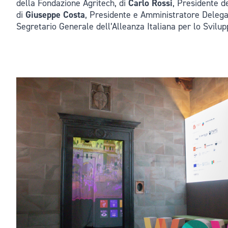
della Fondazione Agritech, di
Carlo Rossi
, Presidente d
di
Giuseppe Costa
, Presidente e Amministratore Delega
Segretario Generale dell’Alleanza Italiana per lo Svilup