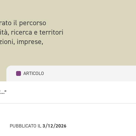
ato il percorso
à, ricerca e territori
uzioni, imprese,
ARTICOLO
W…”
PUBBLICATO IL
3/12/2026