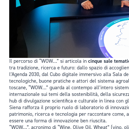
Il percorso di “WOW…” si articola in
cinque sale temati
tra tradizione, ricerca e futuro: dallo spazio di accogl
l’Agenda 2030, dal Cubo digitale immersivo alla Sala del 
tecnologiche, buone pratiche e attori del sistema agroali
toscane, “WOW…” guarda al contempo all’intero sistema
internazionale sui temi della sostenibilità, della sicur
hub di divulgazione scientifica e culturale in linea con g
Siena rafforza il proprio ruolo di laboratorio di innovazi
patrimonio, ricerca e tecnologia per raccontare come, a
essere una forma di innovazione ben riuscita.
“WOW…”, acronimo di “Wine, Olive Oil, Wheat” (vino, olio